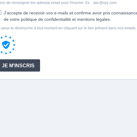
rci de renseigner ton adresse email pour t'inscrire. Ex. :
abc@xyz.com
J'accepte de recevoir vos e-mails et confirme avoir pris connaissanc
de votre politique de confidentialité et mentions légales.
 peux te désinscrire à tout moment en cliquant sur le lien présent dans nos emails.
JE M'INSCRIS